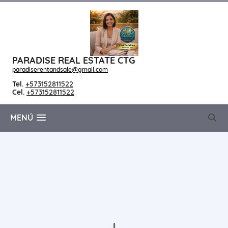
PARADISE REAL ESTATE CTG
paradiserentandsale@gmail.com
Tel.
+573152811522
Cel.
+573152811522
MENÚ