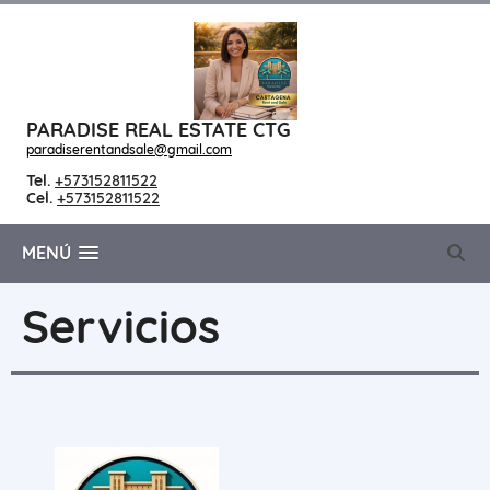
PARADISE REAL ESTATE CTG
paradiserentandsale@gmail.com
Tel.
+573152811522
Cel.
+573152811522
MENÚ
Servicios