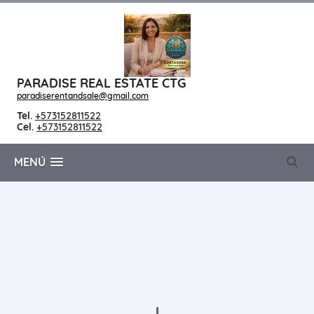
PARADISE REAL ESTATE CTG
paradiserentandsale@gmail.com
Tel.
+573152811522
Cel.
+573152811522
MENÚ