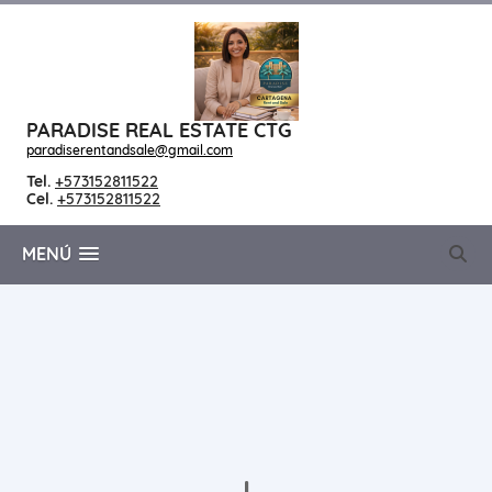
PARADISE REAL ESTATE CTG
paradiserentandsale@gmail.com
Tel.
+573152811522
Cel.
+573152811522
MENÚ