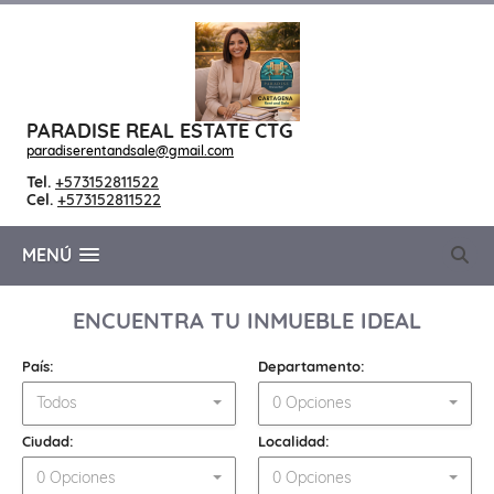
PARADISE REAL ESTATE CTG
paradiserentandsale@gmail.com
Tel.
+573152811522
Cel.
+573152811522
MENÚ
ENCUENTRA TU INMUEBLE IDEAL
País:
Departamento:
Todos
0 Opciones
Ciudad:
Localidad:
0 Opciones
0 Opciones