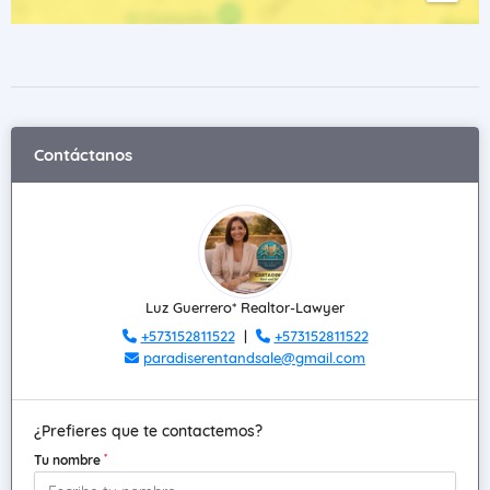
Contáctanos
Luz Guerrero* Realtor-Lawyer
+573152811522
|
+573152811522
paradiserentandsale@gmail.com
¿Prefieres que te contactemos?
*
Tu nombre