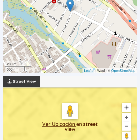
200 m
500 ft
Leaflet
| Wasi - ©
OpenStreetMap
Street View
Ver Ubicación
en
street
view