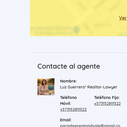
Ver
Contacte al agente
Nombre:
Luz Guerrero* Realtor-Lawyer
Teléfono
Teléfono Fijo:
Móvil:
+573152811522
+573152811522
Email:
paradiserentandsale@gmail.com