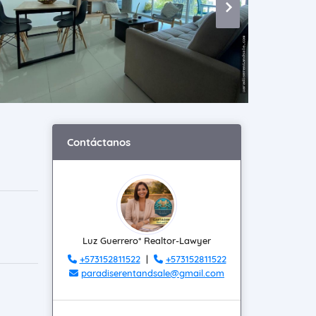
Contáctanos
Luz Guerrero* Realtor-Lawyer
+573152811522
|
+573152811522
paradiserentandsale@gmail.com