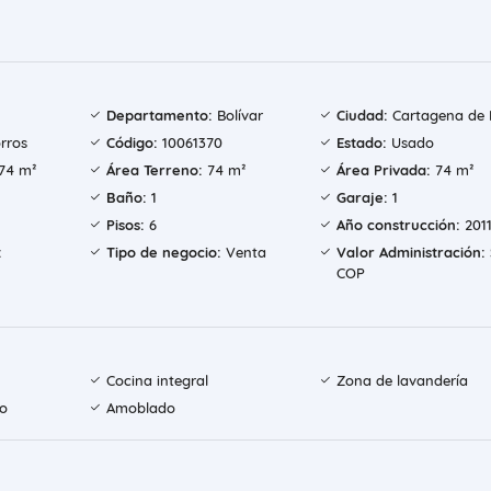
Departamento:
Bolívar
Ciudad:
Cartagena de I
rros
Código:
10061370
Estado:
Usado
74 m²
Área Terreno:
74 m²
Área Privada:
74 m²
Baño:
1
Garaje:
1
Pisos:
6
Año construcción:
201
:
Tipo de negocio:
Venta
Valor Administración:
COP
Cocina integral
Zona de lavandería
do
Amoblado