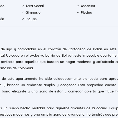
ado
Área Social
Ascensor
Gimnasio
Piscina
ión
Playas
ia de lujo y comodidad en el corazón de Cartagena de Indias en este
a! Ubicado en el exclusivo barrio de Bolívar, este impecable apartame
s perfecto para aquellos que buscan un hogar moderno y sofisticado 
ermosas de Colombia.
ón de este apartamento ha sido cuidadosamente planeada para aprov
n y brindar un ambiente amplio y acogedor. Esta propiedad cuenta
un baño elegante y una zona de estar y comedor abierta que fluye h
.
 es un sueño hecho realidad para aquellos amantes de la cocina. Equ
mésticos modernos y una amplia zona de lavandería, no tendrás que pr