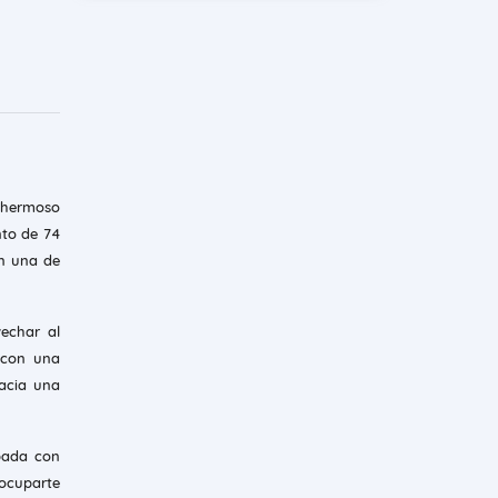
 hermoso
nto de 74
en una de
echar al
 con una
acia una
ipada con
eocuparte