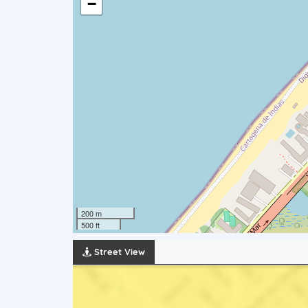
−
200 m
500 ft
Street View