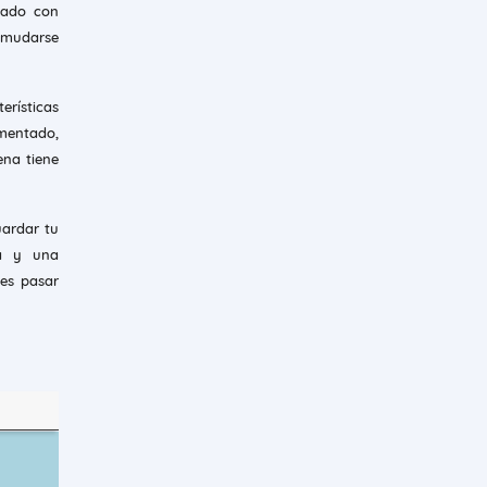
lado con
n mudarse
erísticas
mentado,
ena tiene
uardar tu
na y una
jes pasar