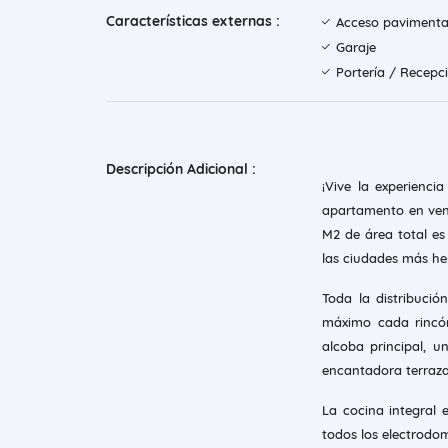
Características externas :
Acceso paviment
Garaje
Portería / Recepc
Descripción Adicional :
¡Vive la experienc
apartamento en vent
M2 de área total e
las ciudades más h
Toda la distribuci
máximo cada rincó
alcoba principal, 
encantadora terraza
La cocina integral
todos los electrodo