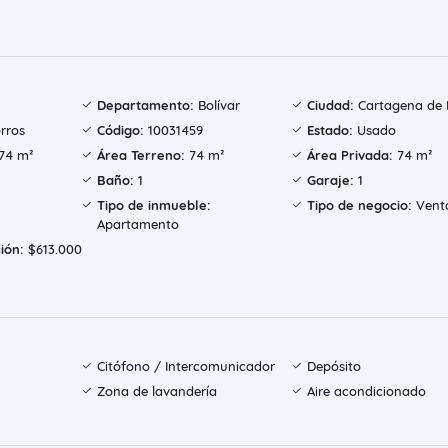
Departamento:
Bolívar
Ciudad:
Cartagena de I
rros
Código:
10031459
Estado:
Usado
74 m²
Área Terreno:
74 m²
Área Privada:
74 m²
Baño:
1
Garaje:
1
Tipo de inmueble:
Tipo de negocio:
Vent
Apartamento
ión:
$613.000
Citófono / Intercomunicador
Depósito
Zona de lavandería
Aire acondicionado