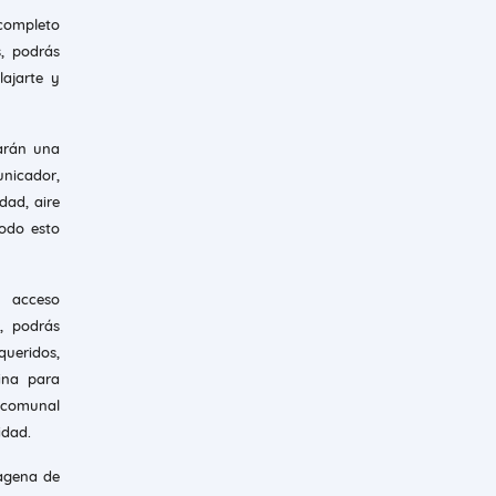
 completo
, podrás
ajarte y
darán una
unicador,
dad, aire
odo esto
n acceso
, podrás
queridos,
ina para
n comunal
idad.
agena de