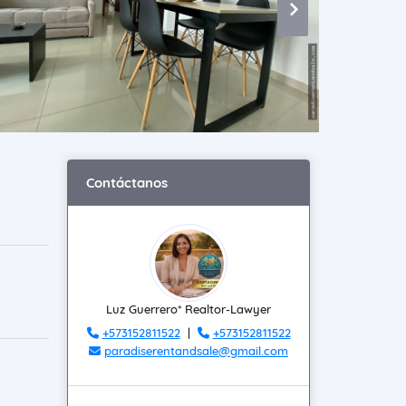
Contáctanos
Luz Guerrero* Realtor-Lawyer
+573152811522
|
+573152811522
paradiserentandsale@gmail.com