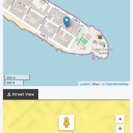
200 m
500 ft
Leaflet
| Wasi - ©
OpenStreetMap
Street View