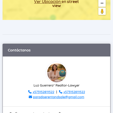
Ver Ubicación
en
street
view
Contáctanos
Luz Guerrero* Realtor-Lawyer
+573152811522
|
+573152811522
paradiserentandsale@gmail.com